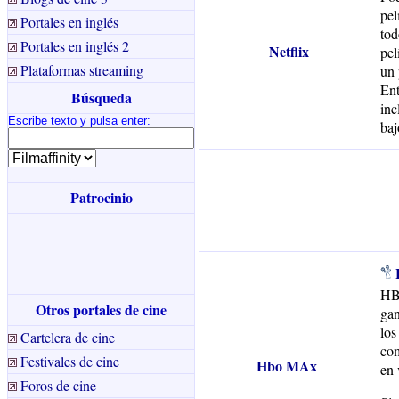
pel
Portales en inglés
tod
Portales en inglés 2
Netflix
pel
Plataformas streaming
un 
Ent
Búsqueda
inc
Escribe texto y pulsa enter
:
baj
Patrocinio
HBO
Otros portales de cine
gan
los
Cartelera de cine
com
Festivales de cine
Hbo MAx
en 
Foros de cine