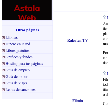
Ant
tie
Otras páginas
pla
Idiomas
com
Rakuten TV
mom
Dinero en la red
Libros gratuitos
Por
Gráficos y fondos
tan
tie
Hosting para tus páginas
Guía de empleo
Guía de motor
Fil
Guía de viajes
tod
Letras de canciones
tít
o d
Filmin
Cue