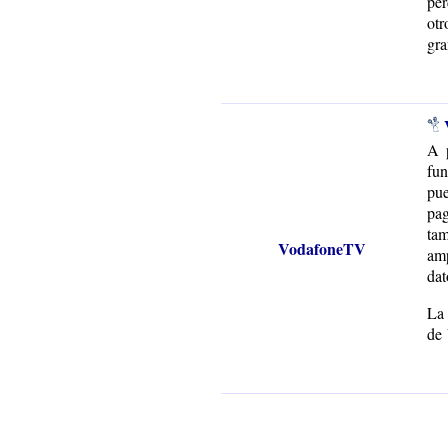
per
otr
gra
A p
fun
pue
pag
tam
VodafoneTV
amp
dat
La
de 