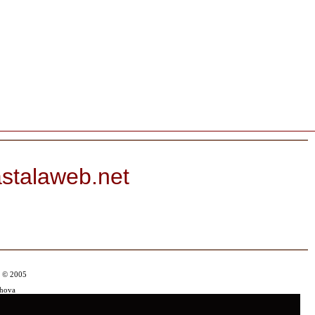
astalaweb.net
t © 2005
Chova