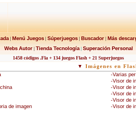
tada
Menú Juegos
Súperjuegos
Buscador
Más descar
|
|
|
|
Webs Autor
Tienda Tecnología
Superación Personal
|
|
1458 códigos .Fla + 134 juegos Flash + 21 Superjuegos
▼
Imágenes en Flas
a
-Varias pe
-Visor de 
china
-Visor de 
-Visor de 
-Visor de 
oria de imagen
-Visor de 