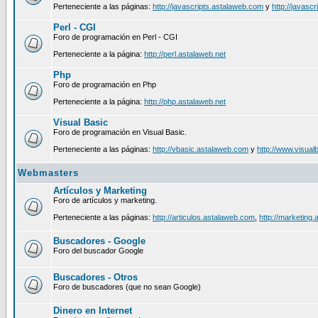
Perteneciente a las páginas:
http://javascripts.astalaweb.com
y
http://javasc
Perl - CGI
Foro de programación en Perl - CGI
Perteneciente a la página:
http://perl.astalaweb.net
Php
Foro de programación en Php
Perteneciente a la página:
http://php.astalaweb.net
Visual Basic
Foro de programación en Visual Basic.
Perteneciente a las páginas:
http://vbasic.astalaweb.com
y
http://www.visua
Webmasters
Artículos y Marketing
Foro de artículos y marketing.
Perteneciente a las páginas:
http://articulos.astalaweb.com
,
http://marketing.
Buscadores - Google
Foro del buscador Google
Buscadores - Otros
Foro de buscadores (que no sean Google)
Dinero en Internet