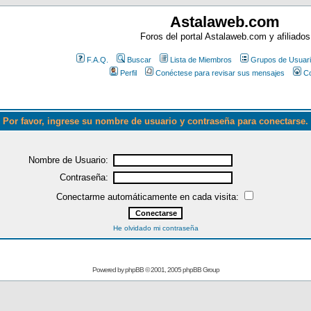
Astalaweb.com
Foros del portal Astalaweb.com y afiliados
F.A.Q.
Buscar
Lista de Miembros
Grupos de Usuar
Perfil
Conéctese para revisar sus mensajes
Co
Por favor, ingrese su nombre de usuario y contraseña para conectarse.
Nombre de Usuario:
Contraseña:
Conectarme automáticamente en cada visita:
He olvidado mi contraseña
Powered by
phpBB
© 2001, 2005 phpBB Group