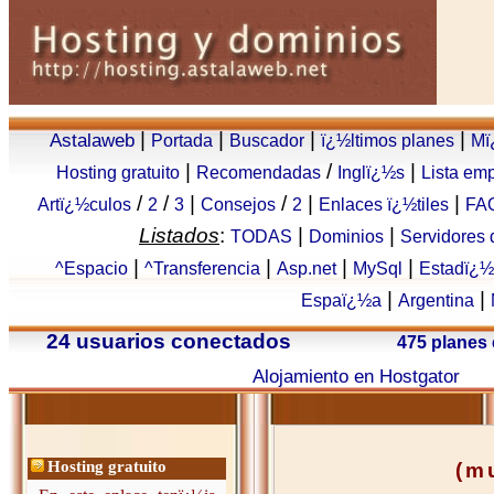
|
|
|
|
Astalaweb
Portada
Buscador
ï¿½ltimos planes
Mï
|
/
|
Hosting gratuito
Recomendadas
Inglï¿½s
Lista em
/
/
|
/
|
|
Artï¿½culos
2
3
Consejos
2
Enlaces ï¿½tiles
FA
Listados
:
|
|
TODAS
Dominios
Servidores
|
|
|
|
^Espacio
^Transferencia
Asp.net
MySql
Estadï¿½
|
|
Espaï¿½a
Argentina
24 usuarios conectados
475 planes
Alojamiento en Hostgator
Hosting gratuito
(m