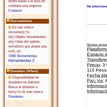
tienes dudas a la hora de
contratar una empresa
Ha seleccion
Contacto
Herramientas
En este enlace
encontrarï¿½s
mï¿½ltiples herramientas:
anï¿½lisis del uptime,
Nombre empr
servidores que alojan una
Plataform
web, etc.
Espacio e
1000 Herramientas
Transfere
Herramientas 2
Precio
: 3
115 Peso
Dominios (Whois)
Fecha pl
Disponibilidad de
Paï¿½s
: 
dominios en Internet.
Informaci
Busca tu dominio a
Informac
travï¿½s de este enlace.
Dominios