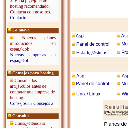
3. En la pï¿½gina de
hosting recomendado.
Contacta con nosotros.
Contacto
Lo nuevo
Asp
Asp
Nuevos planes
introducidos en
Mul
Panel de control
espaï¿½ol:
Fro
Estadï¿½sticas
Nuevas empresas en
espaï¿½ol
Consejos para hosting
Asp
As
Consulta los
Panel de control
Mul
artï¿½culos antes de
contratar una empresa de
Unix / Linux
Wi
hosting.
Consejos 1
/
Consejos 2
Result
Nota:
los resultado
Transferencia=9999 
Consulta
Consï¿½ltanos si
Planes de