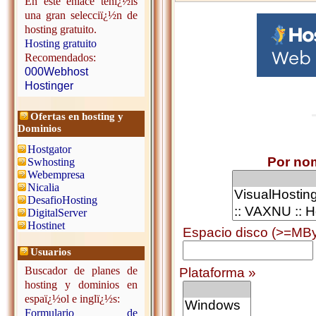
En este enlace tenï¿½is
una gran selecciï¿½n de
hosting gratuito.
Hosting gratuito
Recomendados:
000Webhost
Hostinger
Ofertas en hosting y
Dominios
Hostgator
Por no
Swhosting
Webempresa
Nicalia
DesafioHosting
DigitalServer
Hostinet
Espacio disco (>=MBy
Usuarios
Buscador de planes de
Plataforma »
hosting y dominios en
espaï¿½ol e inglï¿½s:
Formulario de