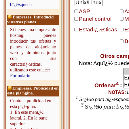
bï¿½squeda
ASP
A
Empresas. Introducid
Panel control
M
vuestros planes
Estadï¿½sticas
E
Si tienes una empresa de
hosting, puedes
D
introducir tus ofertas y
planes de alojamiento
web y dominios junto
Otros cam
con sus
Nota: Aquï¿½ puedes
caracterï¿½sticas,
utilizando este enlace:
Formulario
4
Ordenar
:
Empresas. Publicidad en
NOTAS:
L
esta pï¿½gina.
1
Sï¿½lo para bï¿½squed
Contrata publicidad en
3
Sï¿½lo para bï¿½
esta pï¿½gina:
1. En este menï¿½
lateral, 2. En la parte
superior