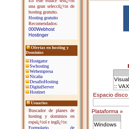
En este enlace tenï¿½is
una gran selecciï¿½n de
hosting gratuito.
Hosting gratuito
Recomendados:
000Webhost
Hostinger
Ofertas en hosting y
Dominios
Hostgator
Swhosting
Webempresa
Nicalia
DesafioHosting
DigitalServer
Hostinet
Espacio disco
Usuarios
Buscador de planes de
Plataforma »
hosting y dominios en
espaï¿½ol e inglï¿½s:
Formulario de