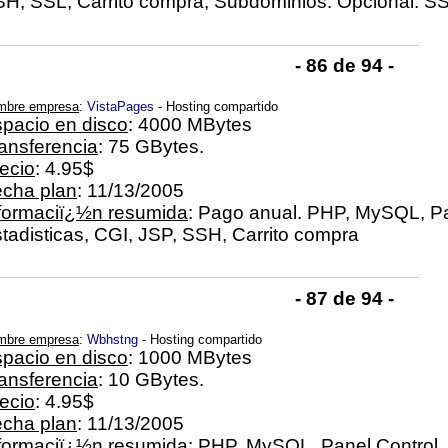
H, SSL, Carrito compra, Subdominios. Opcional: SS
- 86 de 94 -
mbre empresa
:
VistaPages
- Hosting compartido
pacio en disco
: 4000 MBytes
ansferencia
: 75 GBytes.
ecio
: 4.95$
cha plan
: 11/13/2005
formaciï¿½n resumida
: Pago anual. PHP, MySQL, Pa
tadisticas, CGI, JSP, SSH, Carrito compra
- 87 de 94 -
mbre empresa
:
Wbhstng
- Hosting compartido
pacio en disco
: 1000 MBytes
ansferencia
: 10 GBytes.
ecio
: 4.95$
cha plan
: 11/13/2005
formaciï¿½n resumida
: PHP, MySQL, Panel Control, 