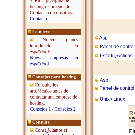
3. En la pï¿½gina de
hosting recomendado.
Contacta con nosotros.
Contacto
Lo nuevo
Asp
Nuevos planes
introducidos en
Panel de control
espaï¿½ol:
Estadï¿½sticas
Nuevas empresas en
espaï¿½ol
Consejos para hosting
Asp
Consulta los
Panel de control
artï¿½culos antes de
contratar una empresa de
Unix / Linux
hosting.
Consejos 1
/
Consejos 2
R
Not
Tran
Consulta
Consï¿½ltanos si
Pl