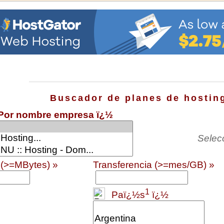
Buscador de planes de hostin
Por nombre empresa ï¿½
Selec
 (>=MBytes) »
Transferencia (>=mes/GB) »
1
Paï¿½s
ï¿½