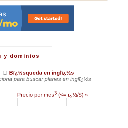
g y dominios
Bï¿½squeda en inglï¿½s
ciona para buscar planes en inglï¿½s
3
Precio por mes
(<= ï¿½/$) »