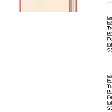
No
Es
Tr
Pr
Fe
In
SS
No
Es
Tr
Pr
Fe
In
SS