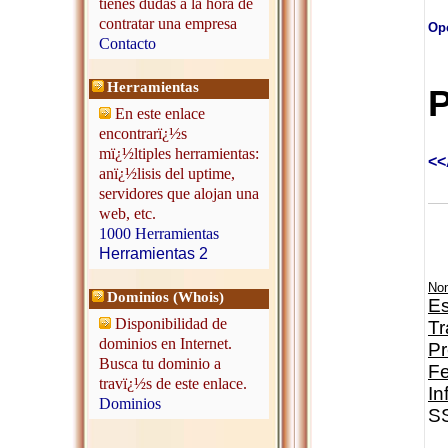
tienes dudas a la hora de
contratar una empresa
Opc
Contacto
Herramientas
P
En este enlace
encontrarï¿½s
mï¿½ltiples herramientas:
<<
anï¿½lisis del uptime,
servidores que alojan una
web, etc.
1000 Herramientas
Herramientas 2
No
Dominios (Whois)
Es
Disponibilidad de
Tr
dominios en Internet.
Pr
Busca tu dominio a
Fe
travï¿½s de este enlace.
In
Dominios
SS