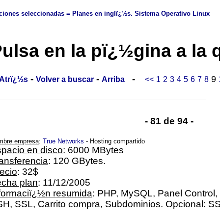
iones seleccionadas = Planes en inglï¿½s. Sistema Operativo Linux
ulsa en la pï¿½gina a la 
-
-
-
9
Atrï¿½s
Volver a buscar
Arriba
<<
1
2
3
4
5
6
7
8
- 81 de 94 -
mbre empresa
:
True Networks
- Hosting compartido
pacio en disco
: 6000 MBytes
ansferencia
: 120 GBytes.
ecio
: 32$
cha plan
: 11/12/2005
formaciï¿½n resumida
: PHP, MySQL, Panel Control, 
H, SSL, Carrito compra, Subdominios. Opcional: SS