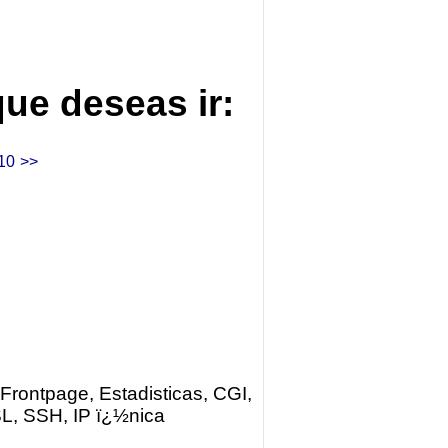
que deseas ir:
10
>>
Frontpage, Estadisticas, CGI,
L, SSH, IP ï¿½nica