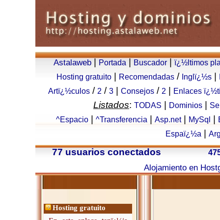
|
|
|
Astalaweb
Portada
Buscador
ï¿½ltimos pl
|
/
|
Hosting gratuito
Recomendadas
Inglï¿½s
/
/
|
/
|
Artï¿½culos
2
3
Consejos
2
Enlaces ï¿½t
Listados
:
|
|
TODAS
Dominios
Se
|
|
|
|
^Espacio
^Transferencia
Asp.net
MySql
|
Espaï¿½a
Arg
77 usuarios conectados
475
Alojamiento en Host
Hosting gratuito