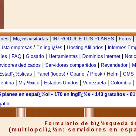
|
|
|
|
anes
Mï¿½s visitadas
INTRODUCE TUS PLANES
Foros
/
|
|
Lista empresas
En inglï¿½s
Hosting Afiliados
Informes Em
|
|
|
|
|
iles
FAQ
Glosario
Herramientas
Dominios Internet
Notic
|
|
|
rvidores dedicados
Servidores compartidos
Revendedor
M
|
/
/
/
|
Estadï¿½sticas
Panel (todos)
Cpanel
Plesk
Helm
CMS
|
|
|
|
|
entina
Mï¿½xico
Estados Unidos
Venezuela
Colombia
-
-
-
 planes en espaï¿½ol
170 en inglï¿½s
143 gratuitos
81
gator
Formulario de bï¿½squeda d
(multiopciï¿½n: servidores en esp