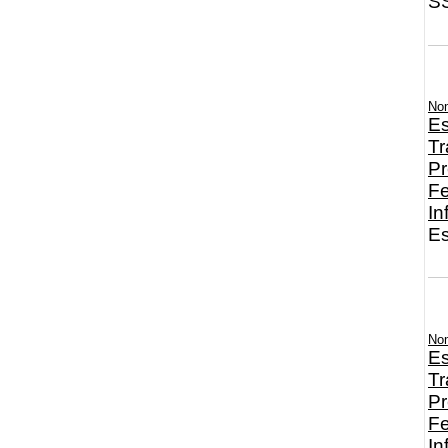
SS
No
Es
Tr
Pr
Fe
In
Es
No
Es
Tr
Pr
Fe
In