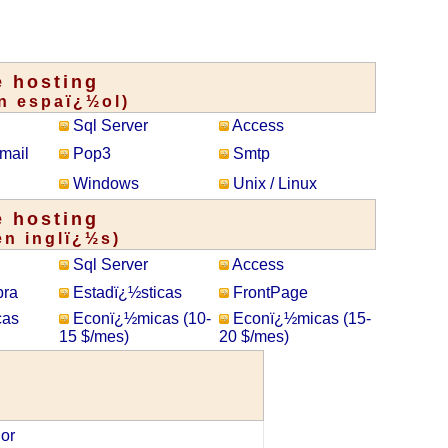
 hosting
n espaï¿½ol)
Sql Server
Access
mail
Pop3
Smtp
Windows
Unix / Linux
 hosting
en inglï¿½s)
Sql Server
Access
pra
Estadï¿½sticas
FrontPage
cas
Econï¿½micas (10-
Econï¿½micas (15-
15 $/mes)
20 $/mes)
or