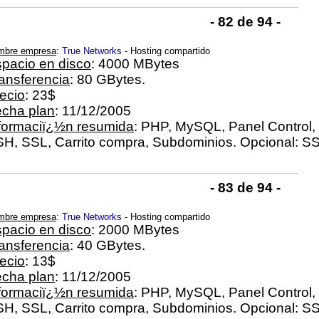
- 82 de 94 -
mbre empresa
:
True Networks
- Hosting compartido
pacio en disco
: 4000 MBytes
ansferencia
: 80 GBytes.
ecio
: 23$
cha plan
: 11/12/2005
formaciï¿½n resumida
: PHP, MySQL, Panel Control, 
H, SSL, Carrito compra, Subdominios. Opcional: SS
- 83 de 94 -
mbre empresa
:
True Networks
- Hosting compartido
pacio en disco
: 2000 MBytes
ansferencia
: 40 GBytes.
ecio
: 13$
cha plan
: 11/12/2005
formaciï¿½n resumida
: PHP, MySQL, Panel Control, 
H, SSL, Carrito compra, Subdominios. Opcional: SS