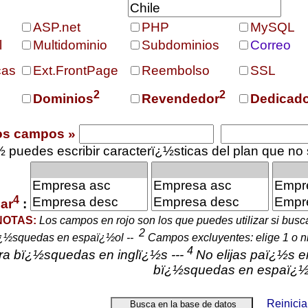
ASP.net
PHP
MySQL
l
Multidominio
Subdominios
Correo
cas
Ext.FrontPage
Reembolso
SSL
2
2
Dominios
Revendedor
Dedicad
os campo
s »
 puedes escribir caracterï¿½sticas del plan que no 
4
ar
:
NOTAS:
Los campos en rojo son los que puedes utilizar si bus
2
¿½squedas en espaï¿½ol --
Campos excluyentes: elige 1 o ni
4
ra bï¿½squedas en inglï¿½s ---
No elijas paï¿½s e
bï¿½squedas en espaï¿½
Reinicia