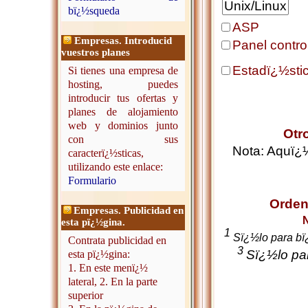
bï¿½squeda
ASP
Empresas. Introducid
Panel contro
vuestros planes
Estadï¿½sti
Si tienes una empresa de
hosting, puedes
introducir tus ofertas y
planes de alojamiento
web y dominios junto
Otr
con sus
Nota: Aquï¿½
caracterï¿½sticas,
utilizando este enlace:
Formulario
Orden
Empresas. Publicidad en
esta pï¿½gina.
1
Sï¿½lo para bï
Contrata publicidad en
3
Sï¿½lo pa
esta pï¿½gina:
1. En este menï¿½
lateral, 2. En la parte
superior