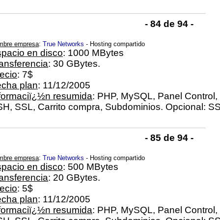
- 84 de 94 -
mbre empresa
:
True Networks
- Hosting compartido
pacio en disco
: 1000 MBytes
ansferencia
: 30 GBytes.
ecio
: 7$
cha plan
: 11/12/2005
formaciï¿½n resumida
: PHP, MySQL, Panel Control, 
H, SSL, Carrito compra, Subdominios. Opcional: SS
- 85 de 94 -
mbre empresa
:
True Networks
- Hosting compartido
pacio en disco
: 500 MBytes
ansferencia
: 20 GBytes.
ecio
: 5$
cha plan
: 11/12/2005
formaciï¿½n resumida
: PHP, MySQL, Panel Control, 