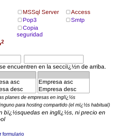
MSSql Server
Access
Pop3
Smtp
Copia
seguridad
2
o
se encuentren en la secciï¿½n de arriba.
cas planes de empresas en inglï¿½s
nguno para hosting compartido (el mï¿½s habitual)
n bï¿½squedas en inglï¿½s, ni precio en
ol
r formulario