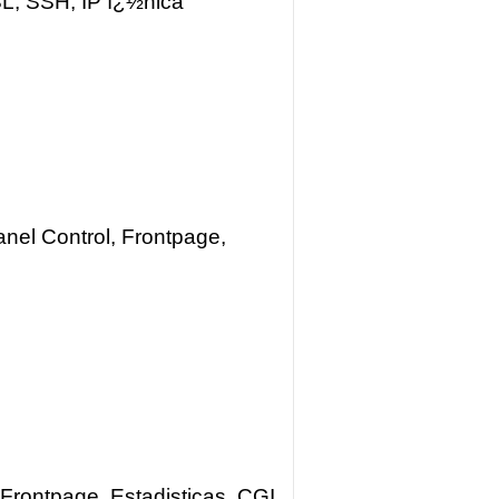
L, SSH, IP ï¿½nica
nel Control, Frontpage,
Frontpage, Estadisticas, CGI,