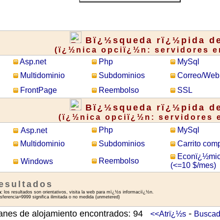
Bï¿½squeda rï¿½pida de
(ï¿½nica opciï¿½n: servidores e
Asp.net
Php
MySql
Multidominio
Subdominios
Correo/Web
FrontPage
Reembolso
SSL
Bï¿½squeda rï¿½pida de
(ï¿½nica opciï¿½n: servidores 
Php
MySql
Asp.net
Multidominio
Subdominios
Carrito com
Econï¿½mi
Reembolso
Windows
(<=10 $/mes)
esultados
a:
los resultados son orientativos, visita la web para mï¿½s informaciï¿½n.
sferencia=9999 significa ilimitada o no medida (unmetered)
-
anes de alojamiento encontrados: 94
<<Atrï¿½s
Buscad