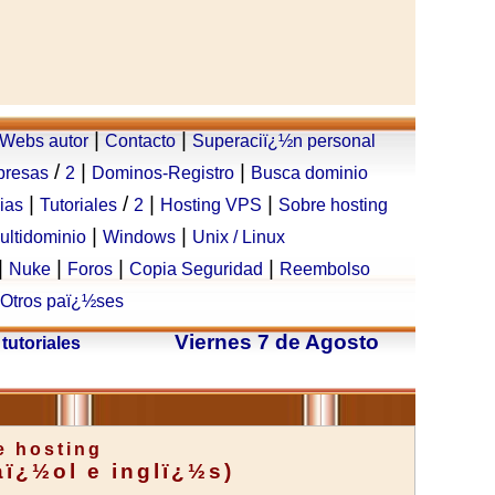
|
|
Webs autor
Contacto
Superaciï¿½n personal
/
|
|
presas
2
Dominos-Registro
Busca dominio
|
/
|
|
ias
Tutoriales
2
Hosting VPS
Sobre hosting
|
|
ultidominio
Windows
Unix / Linux
|
|
|
|
Nuke
Foros
Copia Seguridad
Reembolso
Otros paï¿½ses
Viernes 7 de Agosto
 tutoriales
e hosting
aï¿½ol e inglï¿½s)