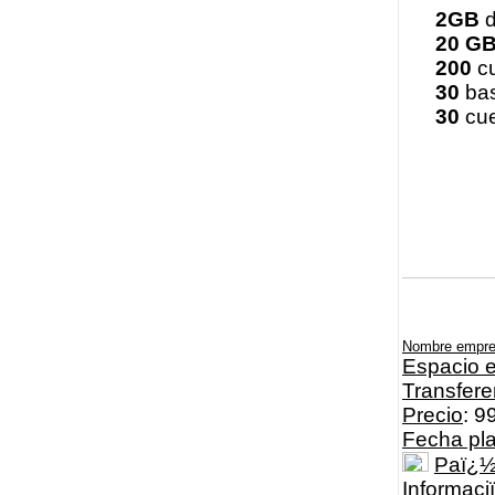
2GB
d
20 G
200
cu
30
bas
30
cue
Nombre empr
Espacio e
Transfere
Precio
: 9
Fecha pl
Paï¿
Informaci