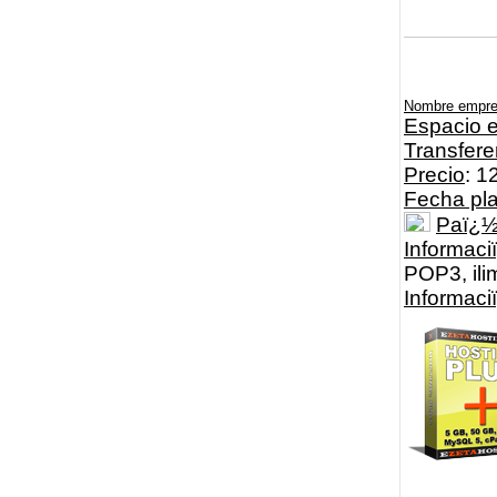
Nombre empr
Espacio e
Transfere
Precio
: 1
Fecha pl
Paï¿
Informaci
POP3, ili
Informac