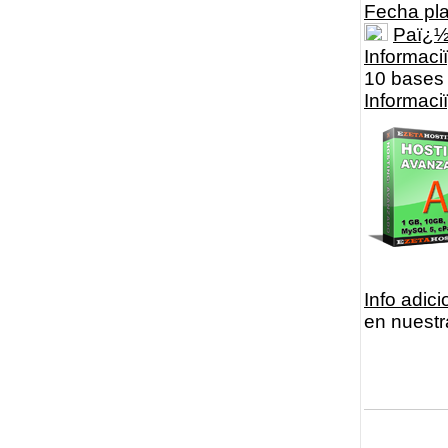
Fecha pl
Paï¿
Informaci
10 bases 
Informac
Info adici
en nuestr