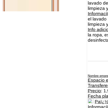
lavado de
limpieza 
Informac
el lavado
limpieza 
Info adici
la ropa, 
desinfecta
Nombre empr
Espacio e
Transfere
Precio
: 1
Fecha pl
Paï¿
Informaci