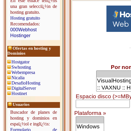
En este enlace tenï¿½is
una gran selecciï¿½n de
hosting gratuito.
Hosting gratuito
Recomendados:
000Webhost
Hostinger
Ofertas en hosting y
Dominios
Hostgator
Por no
Swhosting
Webempresa
Nicalia
DesafioHosting
DigitalServer
Hostinet
Espacio disco (>=MBy
Usuarios
Buscador de planes de
Plataforma »
hosting y dominios en
espaï¿½ol e inglï¿½s:
Formulario de