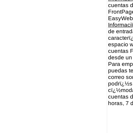
cuentas d
FrontPage
EasyWebEd
Informac
de entrad
caracterï
espacio w
cuentas F
desde un 
Para empe
puedas te
correo s
podrï¿½s 
cï¿½moda. 
cuentas d
horas, 7 