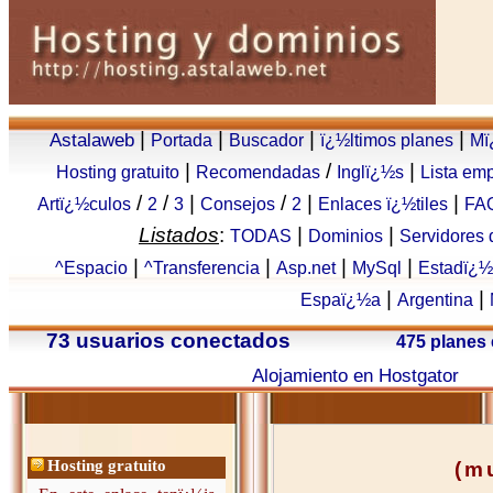
|
|
|
|
Astalaweb
Portada
Buscador
ï¿½ltimos planes
Mï
|
/
|
Hosting gratuito
Recomendadas
Inglï¿½s
Lista em
/
/
|
/
|
|
Artï¿½culos
2
3
Consejos
2
Enlaces ï¿½tiles
FA
Listados
:
|
|
TODAS
Dominios
Servidores
|
|
|
|
^Espacio
^Transferencia
Asp.net
MySql
Estadï¿½
|
|
Espaï¿½a
Argentina
73 usuarios conectados
475 planes
Alojamiento en Hostgator
Hosting gratuito
(m