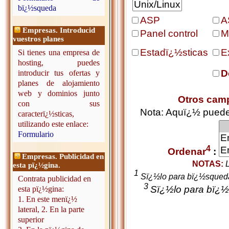
bï¿½squeda
ASP
A
Empresas. Introducid
Panel control
M
vuestros planes
Estadï¿½sticas
E
Si tienes una empresa de
hosting, puedes
D
introducir tus ofertas y
planes de alojamiento
web y dominios junto
Otros cam
con sus
Nota: Aquï¿½ puedes
caracterï¿½sticas,
utilizando este enlace:
Formulario
4
Ordenar
:
Empresas. Publicidad en
NOTAS:
L
esta pï¿½gina.
1
Sï¿½lo para bï¿½squed
Contrata publicidad en
3
Sï¿½lo para bï¿½
esta pï¿½gina:
1. En este menï¿½
lateral, 2. En la parte
superior