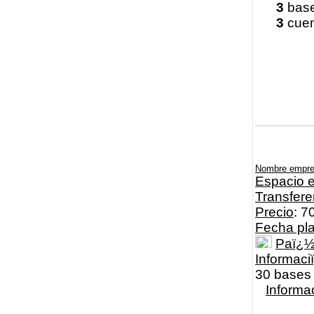
3
base
3
cuen
Nombre empr
Espacio e
Transfere
Precio
: 7
Fecha pl
Paï¿
Informaci
30 bases 
Informa