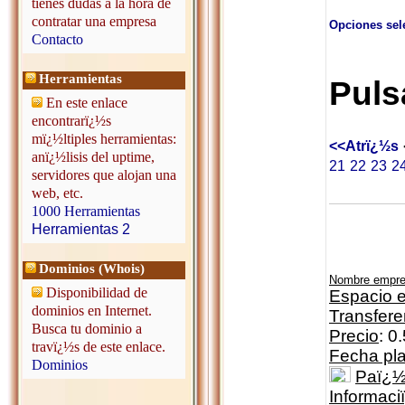
tienes dudas a la hora de
contratar una empresa
Opciones sel
Contacto
Herramientas
Puls
En este enlace
encontrarï¿½s
mï¿½ltiples herramientas:
<<Atrï¿½s
anï¿½lisis del uptime,
21
22
23
2
servidores que alojan una
web, etc.
1000 Herramientas
Herramientas 2
Dominios (Whois)
Nombre empr
Disponibilidad de
Espacio e
dominios en Internet.
Transfere
Busca tu dominio a
Precio
: 0
travï¿½s de este enlace.
Fecha pl
Dominios
Paï¿
Informaci