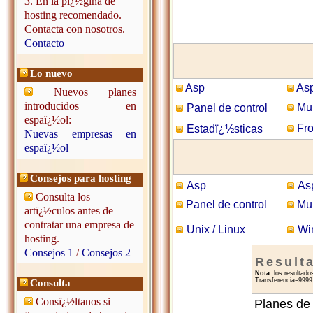
3. En la pï¿½gina de
hosting recomendado.
Contacta con nosotros.
Contacto
Lo nuevo
Asp
Asp
Nuevos planes
introducidos en
Mul
Panel de control
espaï¿½ol:
Fro
Estadï¿½sticas
Nuevas empresas en
espaï¿½ol
Consejos para hosting
Asp
As
Consulta los
Panel de control
Mul
artï¿½culos antes de
contratar una empresa de
Unix / Linux
Wi
hosting.
Consejos 1
/
Consejos 2
Result
Nota:
los resultado
Transferencia=9999 
Consulta
Consï¿½ltanos si
Planes de