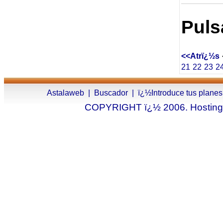
Puls
<<Atrï¿½s
21
22
23
2
Astalaweb
|
Buscador
|
ï¿½Introduce tus planes
COPYRIGHT ï¿½ 2006. Hosting.a