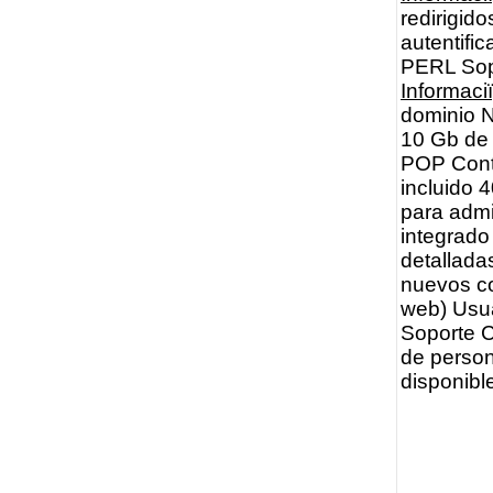
redirigid
autentifi
PERL Sop
Informac
dominio N
10 Gb de 
POP Cont
incluido 
para admi
integrado
detallada
nuevos c
web) Usua
Soporte C
de person
disponibl