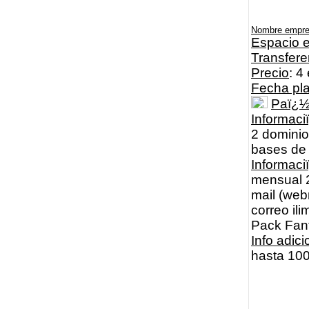
Nombre empr
Espacio e
Transfere
Precio
: 4
Fecha pl
Paï¿
Informaci
2 dominios
bases de
Informac
mensual 2
mail (webm
correo il
Pack Fan
Info adici
hasta 100