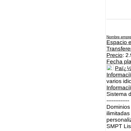
Nombre empr
Espacio e
Transfere
Precio
: 2
Fecha pl
Paï¿
Informaci
varios id
Informac
Sistema d
----------
Dominios 
ilimitadas
personali
SMPT List