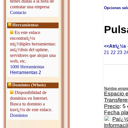
tienes dudas a la hora de
contratar una empresa
Opciones sel
Contacto
Herramientas
Puls
En este enlace
encontrarï¿½s
mï¿½ltiples herramientas:
<<Atrï¿½s
anï¿½lisis del uptime,
21
22
23
2
servidores que alojan una
web, etc.
1000 Herramientas
Herramientas 2
Dominios (Whois)
Nombre empr
Disponibilidad de
Espacio e
dominios en Internet.
Transfere
Busca tu dominio a
Precio
: 5
travï¿½s de este enlace.
Fecha pl
Dominios
Paï¿
Informaci