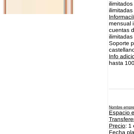
ilimitados
ilimitada
Informac
mensual i
cuentas d
ilimitadas
Soporte 
castellan
Info adici
hasta 100
Nombre empr
Espacio e
Transfere
Precio
: 1
Fecha pl