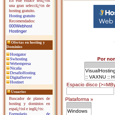
En este enlace tenï¿½is
una gran selecciï¿½n de
hosting gratuito.
Hosting gratuito
Recomendados:
000Webhost
Hostinger
Ofertas en hosting y
Dominios
Hostgator
Por no
Swhosting
Webempresa
Nicalia
DesafioHosting
DigitalServer
Hostinet
Espacio disco (>=MBy
Usuarios
Buscador de planes de
Plataforma »
hosting y dominios en
espaï¿½ol e inglï¿½s:
Formulario de