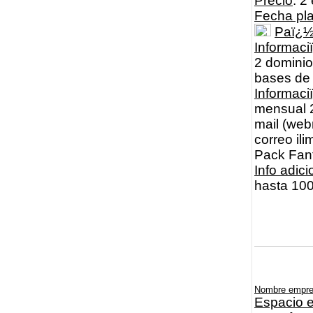
Precio
: 2
Fecha pl
Paï¿
Informaci
2 dominios
bases de
Informac
mensual 2
mail (webm
correo il
Pack Fan
Info adici
hasta 100
Nombre empr
Espacio e