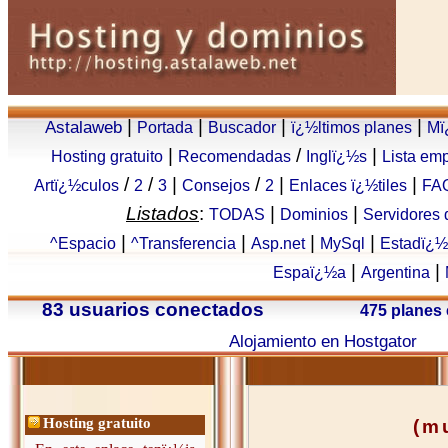
|
|
|
|
Astalaweb
Portada
Buscador
ï¿½ltimos planes
Mï
|
/
|
Hosting gratuito
Recomendadas
Inglï¿½s
Lista em
/
/
|
/
|
|
Artï¿½culos
2
3
Consejos
2
Enlaces ï¿½tiles
FA
Listados
:
|
|
TODAS
Dominios
Servidores
|
|
|
|
^Espacio
^Transferencia
Asp.net
MySql
Estadï¿½
|
|
Espaï¿½a
Argentina
83 usuarios conectados
475 planes
Alojamiento en Hostgator
Hosting gratuito
(m