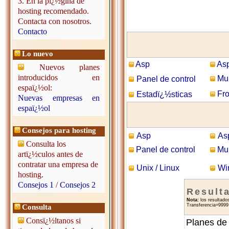
3. En la pï¿½gina de
hosting recomendado.
Contacta con nosotros.
Contacto
Lo nuevo
Asp
Asp
Nuevos planes
introducidos en
Mul
Panel de control
espaï¿½ol:
Fro
Estadï¿½sticas
Nuevas empresas en
espaï¿½ol
Consejos para hosting
Asp
As
Consulta los
Panel de control
Mul
artï¿½culos antes de
contratar una empresa de
Unix / Linux
Wi
hosting.
Consejos 1
/
Consejos 2
Result
Nota:
los resultado
Transferencia=9999 
Consulta
Consï¿½ltanos si
Planes de