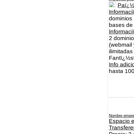
Paï¿
Informaci
dominios a
bases de
Informac
2 dominio
(webmail y
ilimitada
Fantï¿½s
Info adici
hasta 100
Nombre empr
Espacio e
Transfere