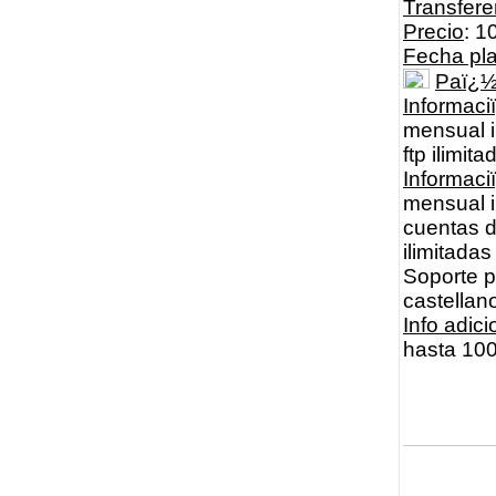
Transfere
Precio
: 1
Fecha pl
Paï¿
Informaci
mensual i
ftp ilimi
Informac
mensual i
cuentas d
ilimitadas
Soporte 
castellan
Info adici
hasta 100