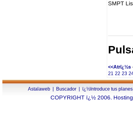
SMPT List
Puls
<<Atrï¿½s
21
22
23
2
Astalaweb
|
Buscador
|
ï¿½Introduce tus planes
COPYRIGHT ï¿½ 2006. Hosting.a