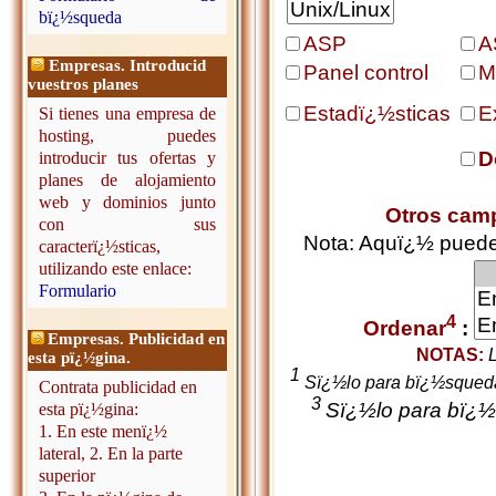
bï¿½squeda
ASP
A
Empresas. Introducid
Panel control
M
vuestros planes
Estadï¿½sticas
E
Si tienes una empresa de
hosting, puedes
D
introducir tus ofertas y
planes de alojamiento
web y dominios junto
Otros cam
con sus
Nota: Aquï¿½ puedes
caracterï¿½sticas,
utilizando este enlace:
Formulario
4
Ordenar
:
Empresas. Publicidad en
NOTAS:
L
esta pï¿½gina.
1
Sï¿½lo para bï¿½squed
Contrata publicidad en
3
Sï¿½lo para bï¿½
esta pï¿½gina:
1. En este menï¿½
lateral, 2. En la parte
superior