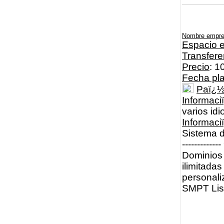
Nombre empr
Espacio e
Transfere
Precio
: 1
Fecha pl
Paï¿
Informaci
varios id
Informac
Sistema d
----------
Dominios 
ilimitadas
personali
SMPT List