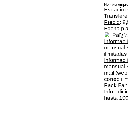
Nombre empr
Espacio e
Transfere
Precio
: 8
Fecha pl
Paï¿
Informaci
mensual 5
ilimitada
Informac
mensual 5
mail (webm
correo il
Pack Fan
Info adici
hasta 100