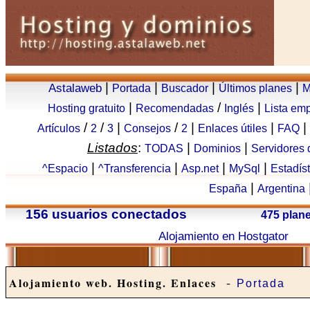
|
|
|
|
Astalaweb
Portada
Buscador
Últimos planes
M
|
/
|
Hosting gratuito
Recomendadas
Inglés
Lista em
/
/
|
/
|
|
|
Artículos
2
3
Consejos
2
Enlaces útiles
FAQ
Listados
:
|
|
TODAS
Dominios
Servidores
|
|
|
|
^Espacio
^Transferencia
Asp.net
MySql
Estadís
|
España
Argentina
156 usuarios conectados
475 plan
Alojamiento en Hostgator
-
Alojamiento web. Hosting. Enlaces
Portada