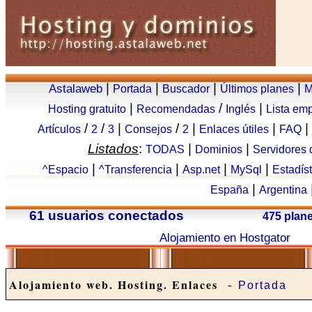
|
|
|
|
Astalaweb
Portada
Buscador
Últimos planes
M
|
/
|
Hosting gratuito
Recomendadas
Inglés
Lista em
/
/
|
/
|
|
|
Artículos
2
3
Consejos
2
Enlaces útiles
FAQ
Listados
:
|
|
TODAS
Dominios
Servidores
|
|
|
|
^Espacio
^Transferencia
Asp.net
MySql
Estadís
|
España
Argentina
61 usuarios conectados
475 plan
Alojamiento en Hostgator
-
Alojamiento web. Hosting. Enlaces
Portada