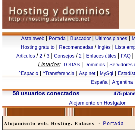
|
|
|
|
Astalaweb
Portada
Buscador
Últimos planes
M
|
/
|
Hosting gratuito
Recomendadas
Inglés
Lista em
/
/
|
/
|
|
|
Artículos
2
3
Consejos
2
Enlaces útiles
FAQ
Listados
:
|
|
TODAS
Dominios
Servidores
|
|
|
|
^Espacio
^Transferencia
Asp.net
MySql
Estadís
|
España
Argentina
58 usuarios conectados
475 plan
Alojamiento en Hostgator
-
Alojamiento web. Hosting. Enlaces
Portada