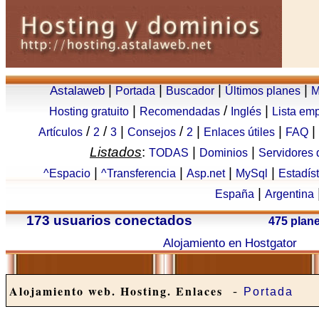
|
|
|
|
Astalaweb
Portada
Buscador
Últimos planes
M
|
/
|
Hosting gratuito
Recomendadas
Inglés
Lista em
/
/
|
/
|
|
|
Artículos
2
3
Consejos
2
Enlaces útiles
FAQ
Listados
:
|
|
TODAS
Dominios
Servidores
|
|
|
|
^Espacio
^Transferencia
Asp.net
MySql
Estadís
|
España
Argentina
173 usuarios conectados
475 plan
Alojamiento en Hostgator
-
Alojamiento web. Hosting. Enlaces
Portada