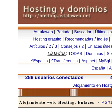
|
|
|
Astalaweb
Portada
Buscador
Últimos 
|
/
|
Hosting gratuito
Recomendadas
Inglés
/
/
|
/
|
Artículos
2
3
Consejos
2
Enlaces útile
Listados
:
|
|
TODAS
Dominios
Se
|
|
|
^Espacio
^Transferencia
Asp.net
MySql
|
España
A
288 usuarios conectados
Alojamiento en Host
-
Alojamiento web. Hosting. Enlaces
Port