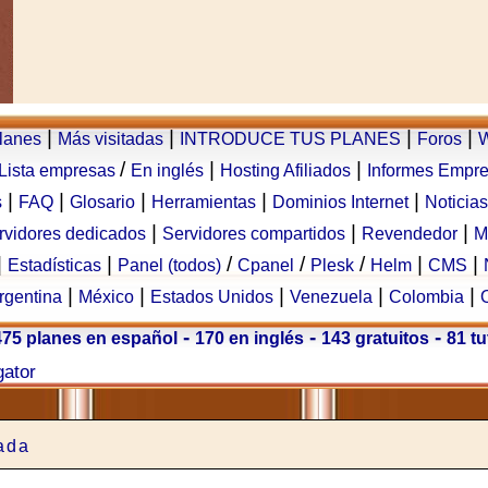
|
|
|
|
planes
Más visitadas
INTRODUCE TUS PLANES
Foros
W
/
|
|
Lista empresas
En inglés
Hosting Afiliados
Informes Empr
|
|
|
|
|
s
FAQ
Glosario
Herramientas
Dominios Internet
Noticias
|
|
|
rvidores dedicados
Servidores compartidos
Revendedor
M
|
|
/
/
/
|
|
Estadísticas
Panel (todos)
Cpanel
Plesk
Helm
CMS
|
|
|
|
|
rgentina
México
Estados Unidos
Venezuela
Colombia
-
-
-
475 planes en español
170 en inglés
143 gratuitos
81 tu
gator
ada