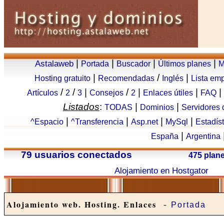
|
|
|
|
Astalaweb
Portada
Buscador
Últimos planes
M
|
/
|
Hosting gratuito
Recomendadas
Inglés
Lista em
/
/
|
/
|
|
|
Artículos
2
3
Consejos
2
Enlaces útiles
FAQ
Listados
:
|
|
TODAS
Dominios
Servidores
|
|
|
|
^Espacio
^Transferencia
Asp.net
MySql
Estadís
|
España
Argentina
79 usuarios conectados
475 plan
Alojamiento en Hostgator
-
Alojamiento web. Hosting. Enlaces
Portada