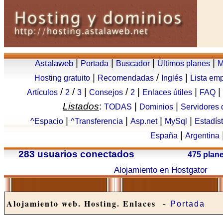
|
|
|
|
Astalaweb
Portada
Buscador
Últimos planes
M
|
/
|
Hosting gratuito
Recomendadas
Inglés
Lista em
/
/
|
/
|
|
|
Artículos
2
3
Consejos
2
Enlaces útiles
FAQ
Listados
:
|
|
TODAS
Dominios
Servidores
|
|
|
|
^Espacio
^Transferencia
Asp.net
MySql
Estadís
|
España
Argentina
283 usuarios conectados
475 plan
Alojamiento en Hostgator
-
Alojamiento web. Hosting. Enlaces
Portada