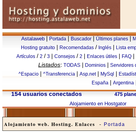
|
|
|
|
Astalaweb
Portada
Buscador
Últimos planes
M
|
/
|
Hosting gratuito
Recomendadas
Inglés
Lista em
/
/
|
/
|
|
|
Artículos
2
3
Consejos
2
Enlaces útiles
FAQ
Listados
:
|
|
TODAS
Dominios
Servidores
|
|
|
|
^Espacio
^Transferencia
Asp.net
MySql
Estadís
|
España
Argentina
154 usuarios conectados
475 plan
Alojamiento en Hostgator
-
Alojamiento web. Hosting. Enlaces
Portada