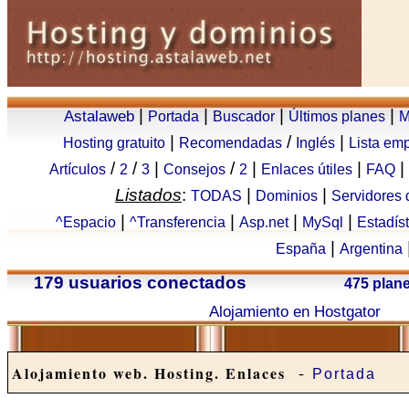
|
|
|
|
Astalaweb
Portada
Buscador
Últimos planes
M
|
/
|
Hosting gratuito
Recomendadas
Inglés
Lista em
/
/
|
/
|
|
|
Artículos
2
3
Consejos
2
Enlaces útiles
FAQ
Listados
:
|
|
TODAS
Dominios
Servidores
|
|
|
|
^Espacio
^Transferencia
Asp.net
MySql
Estadís
|
España
Argentina
179 usuarios conectados
475 plan
Alojamiento en Hostgator
-
Alojamiento web. Hosting. Enlaces
Portada