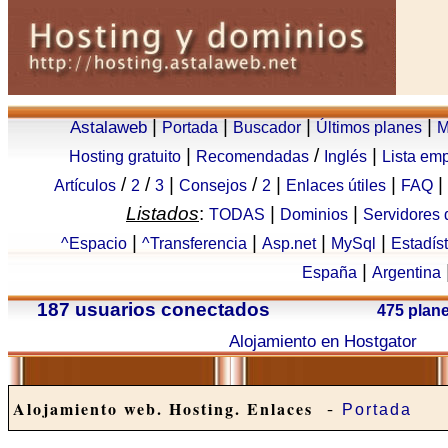
|
|
|
|
Astalaweb
Portada
Buscador
Últimos planes
M
|
/
|
Hosting gratuito
Recomendadas
Inglés
Lista em
/
/
|
/
|
|
|
Artículos
2
3
Consejos
2
Enlaces útiles
FAQ
Listados
:
|
|
TODAS
Dominios
Servidores
|
|
|
|
^Espacio
^Transferencia
Asp.net
MySql
Estadís
|
España
Argentina
187 usuarios conectados
475 plan
Alojamiento en Hostgator
-
Alojamiento web. Hosting. Enlaces
Portada