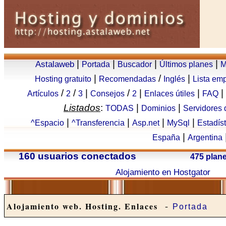
|
|
|
|
Astalaweb
Portada
Buscador
Últimos planes
M
|
/
|
Hosting gratuito
Recomendadas
Inglés
Lista em
/
/
|
/
|
|
|
Artículos
2
3
Consejos
2
Enlaces útiles
FAQ
Listados
:
|
|
TODAS
Dominios
Servidores
|
|
|
|
^Espacio
^Transferencia
Asp.net
MySql
Estadís
|
España
Argentina
160 usuarios conectados
475 plan
Alojamiento en Hostgator
-
Alojamiento web. Hosting. Enlaces
Portada