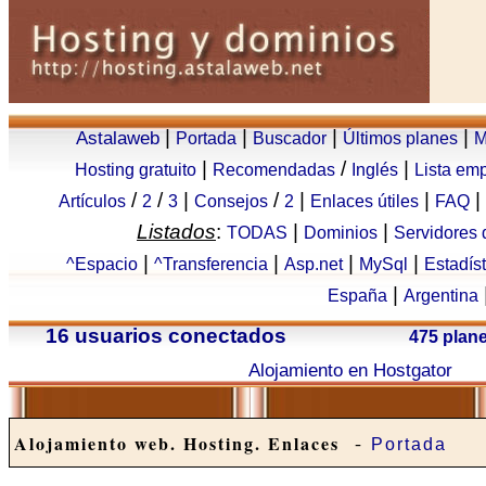
|
|
|
|
Astalaweb
Portada
Buscador
Últimos planes
M
|
/
|
Hosting gratuito
Recomendadas
Inglés
Lista em
/
/
|
/
|
|
|
Artículos
2
3
Consejos
2
Enlaces útiles
FAQ
Listados
:
|
|
TODAS
Dominios
Servidores
|
|
|
|
^Espacio
^Transferencia
Asp.net
MySql
Estadís
|
España
Argentina
16 usuarios conectados
475 plan
Alojamiento en Hostgator
-
Alojamiento web. Hosting. Enlaces
Portada