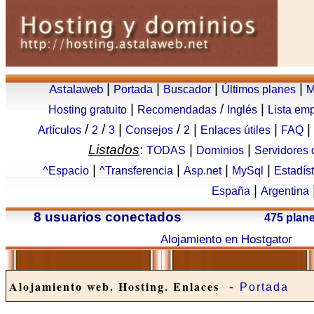
|
|
|
|
Astalaweb
Portada
Buscador
Últimos planes
M
|
/
|
Hosting gratuito
Recomendadas
Inglés
Lista em
/
/
|
/
|
|
|
Artículos
2
3
Consejos
2
Enlaces útiles
FAQ
Listados
:
|
|
TODAS
Dominios
Servidores
|
|
|
|
^Espacio
^Transferencia
Asp.net
MySql
Estadís
|
España
Argentina
8 usuarios conectados
475 plan
Alojamiento en Hostgator
-
Alojamiento web. Hosting. Enlaces
Portada