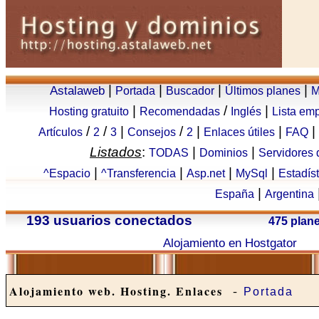
|
|
|
|
Astalaweb
Portada
Buscador
Últimos planes
M
|
/
|
Hosting gratuito
Recomendadas
Inglés
Lista em
/
/
|
/
|
|
|
Artículos
2
3
Consejos
2
Enlaces útiles
FAQ
Listados
:
|
|
TODAS
Dominios
Servidores
|
|
|
|
^Espacio
^Transferencia
Asp.net
MySql
Estadís
|
España
Argentina
193 usuarios conectados
475 plan
Alojamiento en Hostgator
-
Alojamiento web. Hosting. Enlaces
Portada