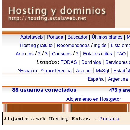
|
|
|
|
Astalaweb
Portada
Buscador
Últimos planes
M
|
/
|
Hosting gratuito
Recomendadas
Inglés
Lista em
/
/
|
/
|
|
|
Artículos
2
3
Consejos
2
Enlaces útiles
FAQ
Listados
:
|
|
TODAS
Dominios
Servidores
|
|
|
|
^Espacio
^Transferencia
Asp.net
MySql
Estadís
|
España
Argentina
88 usuarios conectados
475 plan
Alojamiento en Hostgator
-
Alojamiento web. Hosting. Enlaces
Portada