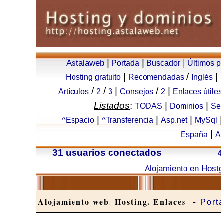
|
|
|
Astalaweb
Portada
Buscador
Últimos 
|
/
|
Hosting gratuito
Recomendadas
Inglés
/
/
|
/
|
Artículos
2
3
Consejos
2
Enlaces útile
Listados
:
|
|
TODAS
Dominios
Se
|
|
|
^Espacio
^Transferencia
Asp.net
MySql
|
España
A
31 usuarios conectados
Alojamiento en Host
-
Alojamiento web. Hosting. Enlaces
Port