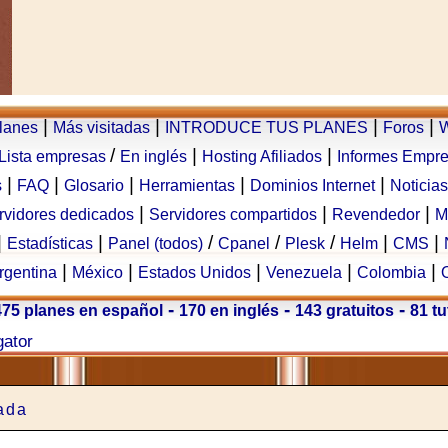
|
|
|
|
planes
Más visitadas
INTRODUCE TUS PLANES
Foros
W
/
|
|
Lista empresas
En inglés
Hosting Afiliados
Informes Empr
|
|
|
|
|
s
FAQ
Glosario
Herramientas
Dominios Internet
Noticias
|
|
|
rvidores dedicados
Servidores compartidos
Revendedor
M
|
|
/
/
/
|
|
Estadísticas
Panel (todos)
Cpanel
Plesk
Helm
CMS
|
|
|
|
|
rgentina
México
Estados Unidos
Venezuela
Colombia
-
-
-
475 planes en español
170 en inglés
143 gratuitos
81 tu
gator
ada