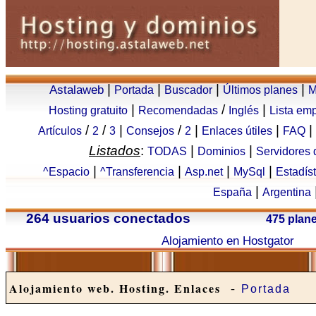
|
|
|
|
Astalaweb
Portada
Buscador
Últimos planes
M
|
/
|
Hosting gratuito
Recomendadas
Inglés
Lista em
/
/
|
/
|
|
|
Artículos
2
3
Consejos
2
Enlaces útiles
FAQ
Listados
:
|
|
TODAS
Dominios
Servidores
|
|
|
|
^Espacio
^Transferencia
Asp.net
MySql
Estadís
|
España
Argentina
264 usuarios conectados
475 plan
Alojamiento en Hostgator
-
Alojamiento web. Hosting. Enlaces
Portada