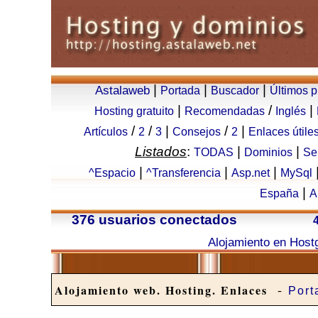
|
|
|
Astalaweb
Portada
Buscador
Últimos 
|
/
|
Hosting gratuito
Recomendadas
Inglés
/
/
|
/
|
Artículos
2
3
Consejos
2
Enlaces útile
Listados
:
|
|
TODAS
Dominios
Se
|
|
|
^Espacio
^Transferencia
Asp.net
MySql
|
España
A
376 usuarios conectados
Alojamiento en Host
-
Alojamiento web. Hosting. Enlaces
Port