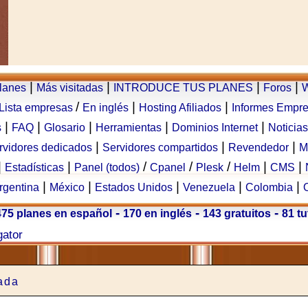
|
|
|
|
planes
Más visitadas
INTRODUCE TUS PLANES
Foros
W
/
|
|
Lista empresas
En inglés
Hosting Afiliados
Informes Empr
|
|
|
|
|
s
FAQ
Glosario
Herramientas
Dominios Internet
Noticias
|
|
|
rvidores dedicados
Servidores compartidos
Revendedor
M
|
|
/
/
/
|
|
Estadísticas
Panel (todos)
Cpanel
Plesk
Helm
CMS
|
|
|
|
|
rgentina
México
Estados Unidos
Venezuela
Colombia
-
-
-
475 planes en español
170 en inglés
143 gratuitos
81 tu
gator
ada