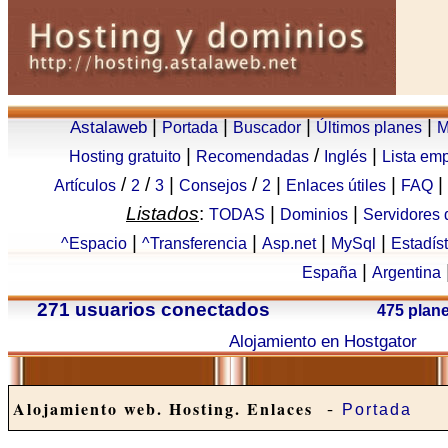
|
|
|
|
Astalaweb
Portada
Buscador
Últimos planes
M
|
/
|
Hosting gratuito
Recomendadas
Inglés
Lista em
/
/
|
/
|
|
|
Artículos
2
3
Consejos
2
Enlaces útiles
FAQ
Listados
:
|
|
TODAS
Dominios
Servidores
|
|
|
|
^Espacio
^Transferencia
Asp.net
MySql
Estadís
|
España
Argentina
271 usuarios conectados
475 plan
Alojamiento en Hostgator
-
Alojamiento web. Hosting. Enlaces
Portada