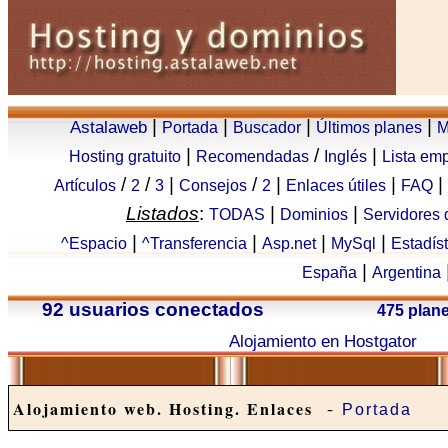
|
|
|
|
Astalaweb
Portada
Buscador
Últimos planes
M
|
/
|
Hosting gratuito
Recomendadas
Inglés
Lista em
/
/
|
/
|
|
|
Artículos
2
3
Consejos
2
Enlaces útiles
FAQ
Listados
:
|
|
TODAS
Dominios
Servidores
|
|
|
|
^Espacio
^Transferencia
Asp.net
MySql
Estadís
|
España
Argentina
92 usuarios conectados
475 plan
Alojamiento en Hostgator
-
Alojamiento web. Hosting. Enlaces
Portada